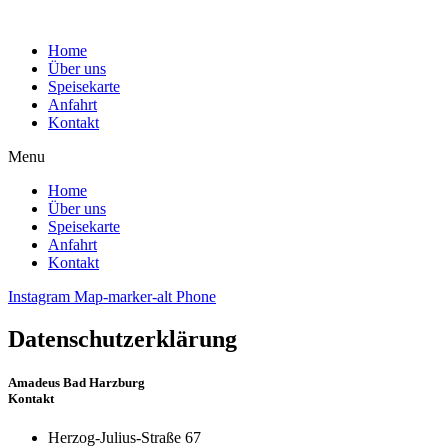
Home
Über uns
Speisekarte
Anfahrt
Kontakt
Menu
Home
Über uns
Speisekarte
Anfahrt
Kontakt
Instagram
Map-marker-alt
Phone
Datenschutzerklärung
Amadeus Bad Harzburg
Kontakt
Herzog-Julius-Straße 67